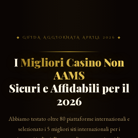
◆ GUIDA AGGIORNATA APRILE 2026 ◆
I
Migliori Casino Non
AAMS
Sicuri e Affidabili per il
2026
Abbiamo testato oltre 80 piattaforme internazionali e
selezionato i 5 migliori siti internazionali per i