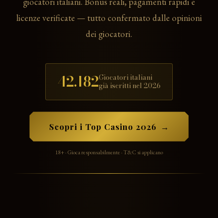
giocatori italiani. Bonus reali, pagamenti rapidi e
licenze verificate — tutto confermato dalle opinioni
dei giocatori.
42.182
Giocatori italiani
già iscritti nel 2026
Scopri i Top Casino 2026
18+ · Gioca responsabilmente · T&C si applicano